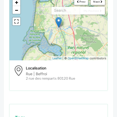
+
Prev
Next
−
My Position
Leaflet
| ©
OpenStreetMap
contributors
Localisation
Rue | Beffroi
2 rue des remparts 80120 Rue