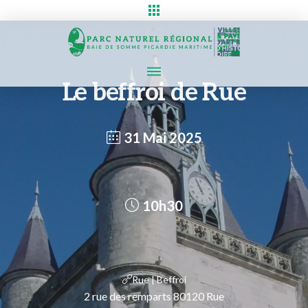
Le beffroi de Rue
31 Mai 2025
10h30
Rue | Beffroi
2 rue des remparts 80120 Rue