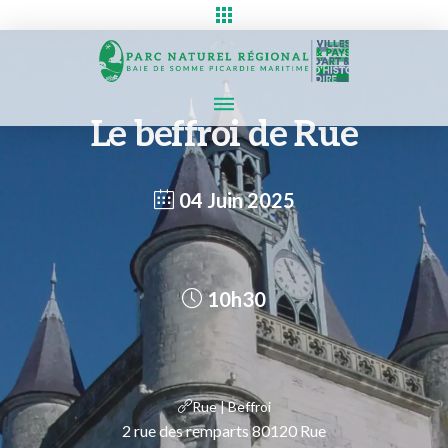
Le beffroi de Rue
04 Juin 2025
10h30
Rue | Beffroi
2 rue des remparts 80120 Rue