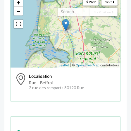
+
Prev
Next
−
My Position
Leaflet
| ©
OpenStreetMap
contributors
Localisation
Rue | Beffroi
2 rue des remparts 80120 Rue