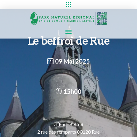
Le beffroi de Rue
09 Mai 2025
15h00
Rue | Beffroi
2 rue des remparts 80120 Rue