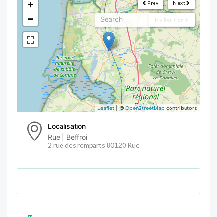
+
Prev
Next
−
My Position
Leaflet
| ©
OpenStreetMap
contributors
Localisation
Rue | Beffroi
2 rue des remparts 80120 Rue