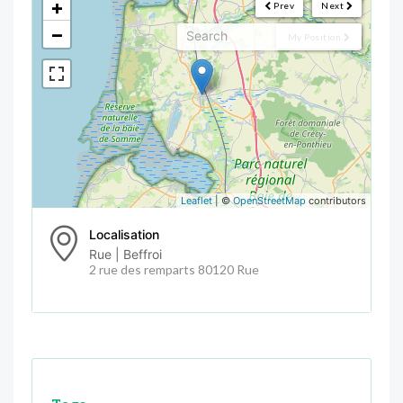
+
Prev
Next
−
My Position
Leaflet
| ©
OpenStreetMap
contributors
Localisation
Rue | Beffroi
2 rue des remparts 80120 Rue