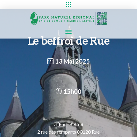
Le beffroi de Rue
13 Mai 2025
15h00
Rue | Beffroi
2 rue des remparts 80120 Rue