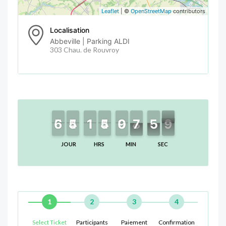
Leaflet
| ©
OpenStreetMap
contributors
Localisation
Abbeville | Parking ALDI
303 Chau. de Rouvroy
6
6
5
5
4
4
5
5
1
1
1
1
4
4
5
5
9
9
0
0
8
7
7
0
5
5
8
7
8
JOUR
HRS
MIN
SEC
1
2
3
4
Select Ticket
Participants
Paiement
Confirmation