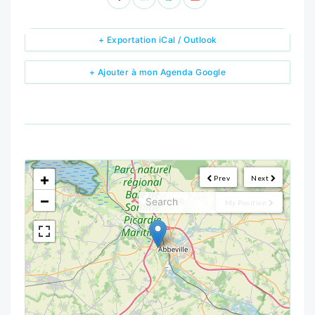
+ Exportation iCal / Outlook
+ Ajouter à mon Agenda Google
<!--
-->
+
Prev
Next
−
My Position