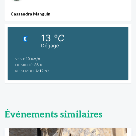
Cassandra Manguin
13
°C
Dégagé
VENT:
10
Km/h
HUMIDITÉ:
86
%
RESSEMBLE À:
12
°C
Événements similaires