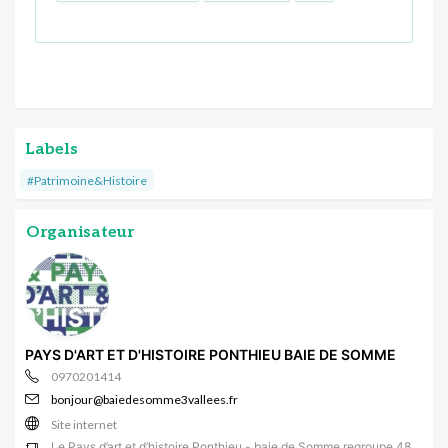
Labels
#Patrimoine&Histoire
Organisateur
PAYS D'ART ET D'HISTOIRE PONTHIEU BAIE DE SOMME
0970201414
bonjour@baiedesomme3vallees.fr
Site internet
Le Pays d’art et d’histoire Ponthieu - baie de Somme regroupe 48