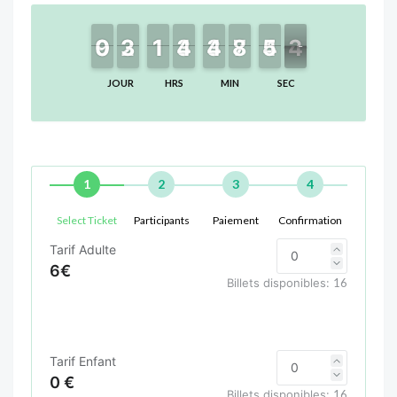
9
9
0
0
2
2
3
3
1
1
1
1
4
4
3
3
4
4
3
3
8
8
7
7
4
4
5
5
3
2
3
JOUR
HRS
MIN
SEC
1
2
3
4
Select Ticket
Participants
Paiement
Confirmation
Tarif Adulte
6€
Billets disponibles:
16
Tarif Enfant
0 €
Billets disponibles:
16