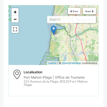
<!--
-->
+
Prev
Next
−
My Position
Leaflet
| ©
OpenStreetMap
contributors
Localisation
Fort-Mahon-Plage | Office de Tourisme
555 Avenue de la Plage, 80120 Fort-Mahon-
Plage