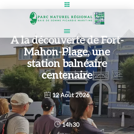
A la découverte de Fort-
Mahon-Plage, une
station balnéaire
centenaire
12 Août 2026
14h30