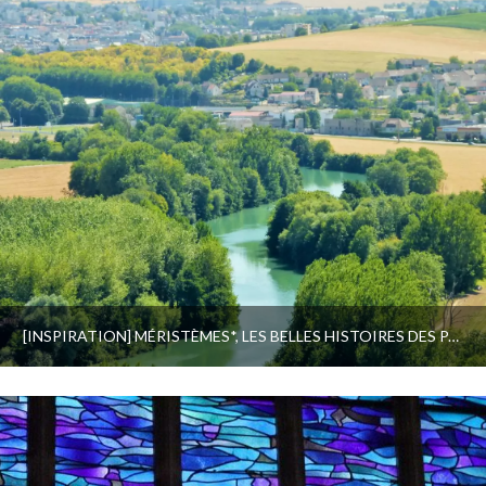
[INSPIRATION] MÉRISTÈMES*, LES BELLES HISTOIRES DES PARCS NATURELS RÉGIONAUX