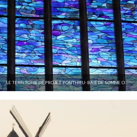
LE TERRITOIRE DE PROJET PONTHIEU- BAIE DE SOMME OBTIENT LE LABEL NATIONAL