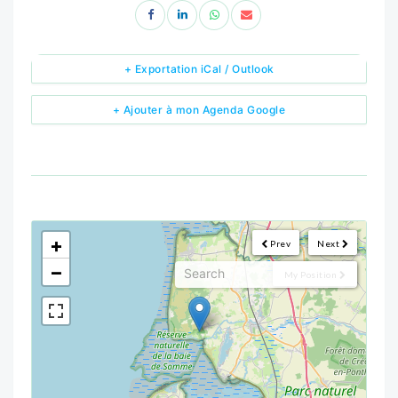
+ Exportation iCal / Outlook
+ Ajouter à mon Agenda Google
<!--
-->
+
Prev
Next
−
My Position