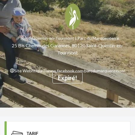
Saint-Quentin-en-Tourmont | Parc du Marquenterre
25 Bis Chemin des Garennes, 80120 Saint-Quentin-en-
Tourmont
Site Web
https://www.facebook.com/parcdumarquenterre/
Expiré!
TARIF