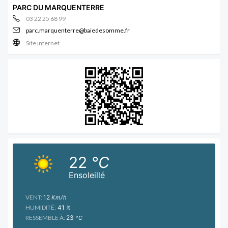
PARC DU MARQUENTERRE
03 22 25 68 99
parc.marquenterre@baiedesomme.fr
Site internet
22
°C
Ensoleillé
VENT:
12
Km/h
HUMIDITÉ:
41
%
RESSEMBLE À:
23
°C