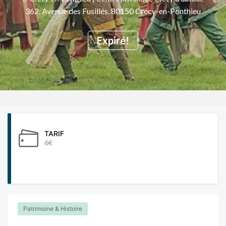
362, Avenue des Fusillés. 80150 Crécy-en-Ponthieu
Expiré!
TARIF
6€
Patrimoine & Histoire