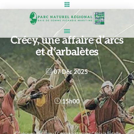
Crécy, une affaire d’arcs
et d’arbalètes
07 Déc 2025
15h00
Crécy-en-Ponthieu | Centre historique Crécy la bataille