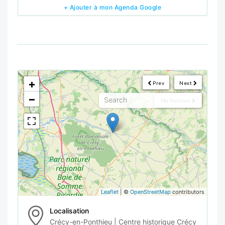
+ Ajouter à mon Agenda Google
<!--
-->
+
Prev
Next
−
My Position
Leaflet
| ©
OpenStreetMap
contributors
Localisation
Crécy-en-Ponthieu | Centre historique Crécy