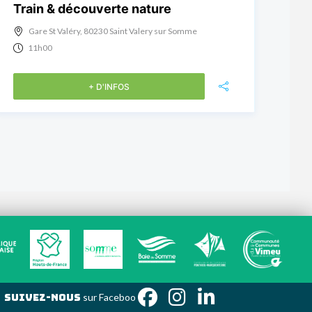
Train & découverte nature
Gare St Valéry, 80230 Saint Valery sur Somme
11h00
+ D'INFOS
Suivez-nous
sur Fac