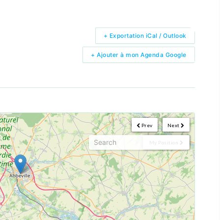
+ Exportation iCal / Outlook
+ Ajouter à mon Agenda Google
Prev
Next
My Position