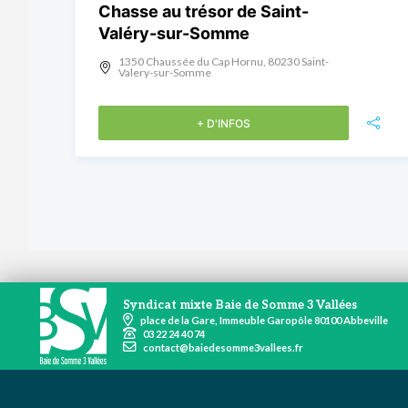
Chasse au trésor de Saint-
Valéry-sur-Somme
1350 Chaussée du Cap Hornu, 80230 Saint-
Valery-sur-Somme
+ D'INFOS
Syndicat mixte Baie de Somme 3 Vallées
place de la Gare, Immeuble Garopôle 80100 Abbeville
03 22 24 40 74
contact@baiedesomme3vallees.fr