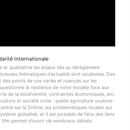
darité Internationale
et qualitative les enjeux liés au dérèglement
breuses thématiques d’actualité sont soulevées. Des
t des points de vus variés et nuancés sur les
 questionne la résilience de notre modèle face aux
rte de la biodiversité, contraintes économiques, etc.
culture et société civile : quelle agriculture voulons-
centré sur la Drôme, les problématiques locales qui
stème globalisé, et il est possible de faire des liens
le film permet d’ouvrir de nombreux débats.