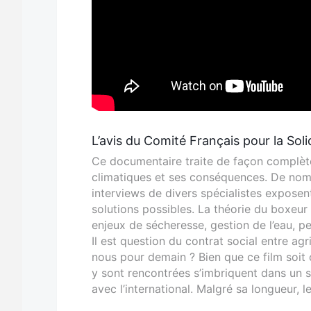
L’avis du Comité Français pour la Soli
Ce documentaire traite de façon complète 
climatiques et ses conséquences. De nom
interviews de divers spécialistes exposen
solutions possibles. La théorie du boxeur
enjeux de sécheresse, gestion de l’eau, pe
Il est question du contrat social entre agri
nous pour demain ? Bien que ce film soit 
y sont rencontrées s’imbriquent dans un sy
avec l’international. Malgré sa longueur, 