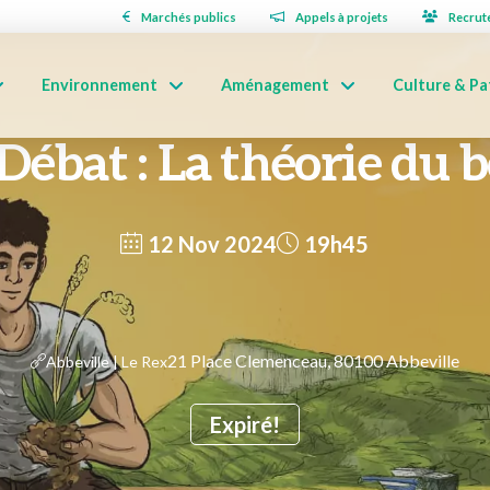
Marchés publics
Appels à projets
Recrut
Environnement
Aménagement
Culture & Pa
Débat : La théorie du 
12 Nov 2024
19h45
21 Place Clemenceau, 80100 Abbeville
Abbeville | Le Rex
Expiré!