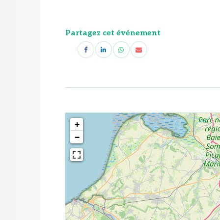
Partagez cet événement
<!--
-->
+
−