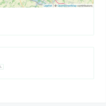
Leaflet
| ©
OpenStreetMap
contributors
AL