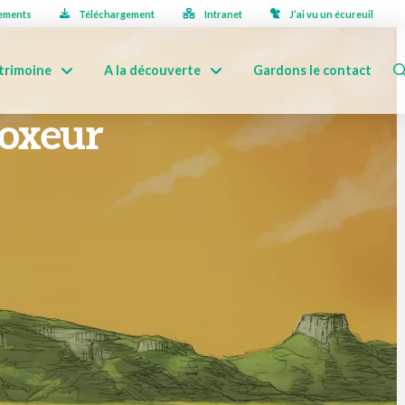
ements
Téléchargement
Intranet
J’ai vu un écureuil
trimoine
A la découverte
Gardons le contact
boxeur