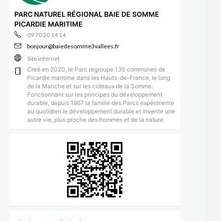
PARC NATUREL RÉGIONAL BAIE DE SOMME
PICARDIE MARITIME
09 70 20 14 14
bonjour@baiedesomme3vallees.fr
Site internet
Créé en 2020, le Parc regroupe 135 communes de
Picardie maritime dans les Hauts-de-France, le long
de la Manche et sur les coteaux de la Somme.
Fonctionnant sur les principes du développement
durable, depuis 1967 la famille des Parcs expérimente
au quotidien le développement durable et invente une
autre vie, plus proche des hommes et de la nature.