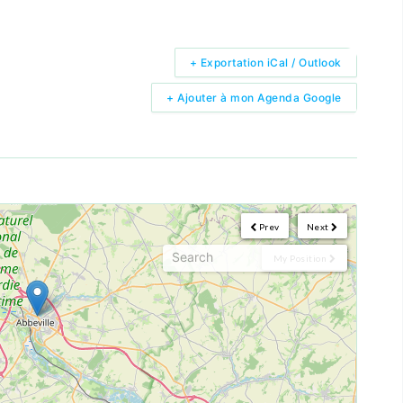
+ Exportation iCal / Outlook
+ Ajouter à mon Agenda Google
Prev
Next
My Position