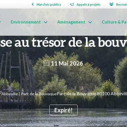
Marchés publics
Appels à projets
Recrut
Environnement
Aménagement
Culture & Pa
se au trésor de la bou
11 Mai 2026
Parc de la Bouvaque 80100 Abbevil
Abbeville | Parc de la Bouvaque
Expiré!