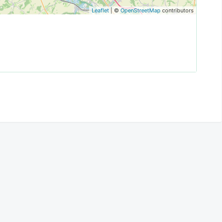
Leaflet
| ©
OpenStreetMap
contributors