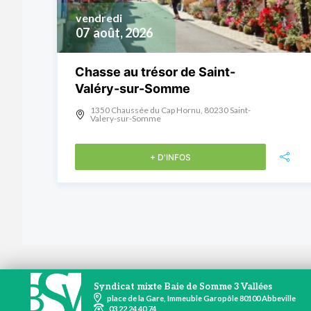
vendredi
07
août, 2026
Chasse au trésor de Saint-
Valéry-sur-Somme
1350 Chaussée du Cap Hornu, 80230 Saint-
Valery-sur-Somme
+ D'INFOS
Syndicat mixte Baie de Somme 3 Vallées
place de la Gare, Immeuble Garopôle 80100 Abbeville
03 22 24 40 74