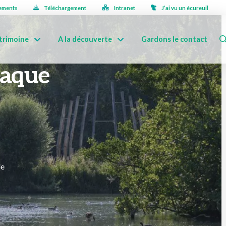
ements
Téléchargement
Intranet
J’ai vu un écureuil
trimoine
A la découverte
Gardons le contact
vaque
le