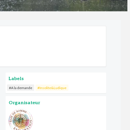
Labels
#A la demande
#Insolite&Ludique
Organisateur