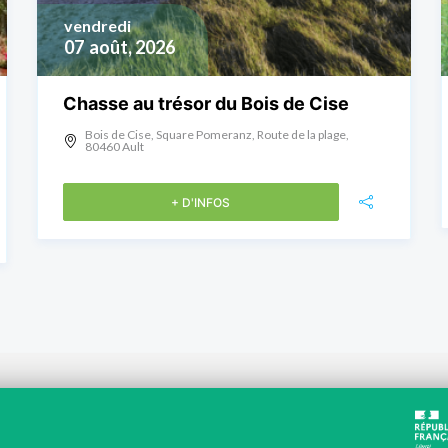
vendredi
07
août, 2026
Chasse au trésor du Bois de Cise
Bois de Cise, Square Pomeranz, Route de la plage,
80460 Ault
+ D'INFOS