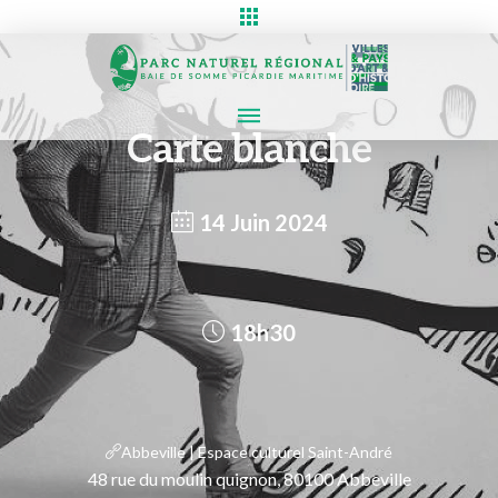
Carte blanche
14 Juin 2024
18h30
Abbeville | Espace culturel Saint-André
48 rue du moulin quignon, 80100 Abbeville