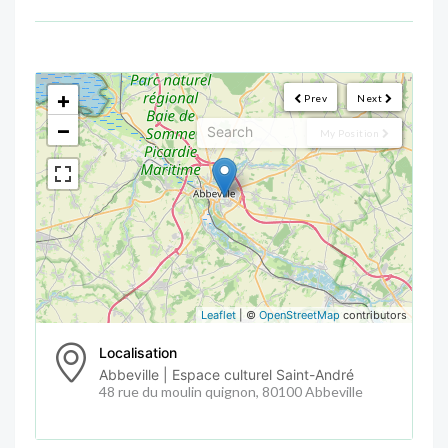
<!--
-->
+
Prev
Next
−
My Position
Leaflet
| ©
OpenStreetMap
contributors
Localisation
Abbeville | Espace culturel Saint-André
48 rue du moulin quignon, 80100 Abbeville