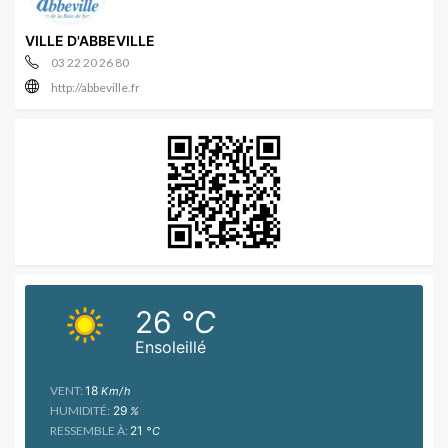
VILLE D'ABBEVILLE
03 22 20 26 80
http://abbeville.fr
26
°C
Ensoleillé
VENT:
18
Km/h
HUMIDITÉ:
29
%
RESSEMBLE À:
21
°C