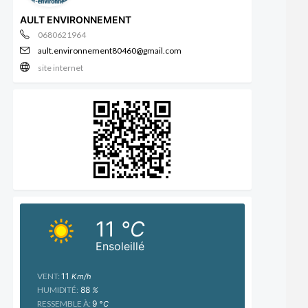
AULT ENVIRONNEMENT
0680621964
ault.environnement80460@gmail.com
site internet
11
°C
Ensoleillé
VENT:
11
Km/h
HUMIDITÉ:
88
%
RESSEMBLE À:
9
°C