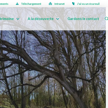
ements
Téléchargement
Intranet
J’ai vu un écureuil
trimoine
A la découverte
Gardons le contact