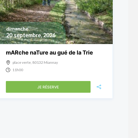
dimanche
20
septembre, 2026
mARche naTure au gué de la Trie
place verte, 80132 Miannay
11h00
JE RÉSERVE