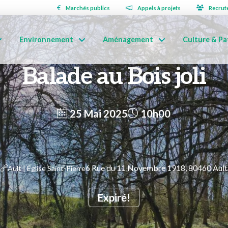
Marchés publics
Appels à projets
Recrut
Environnement
Aménagement
Culture & Pa
Balade au Bois joli
25 Mai 2025
10h00
6 Rue du 11 Novembre 1918, 80460 Ault
Ault | Église Saint-Pierre
Expiré!