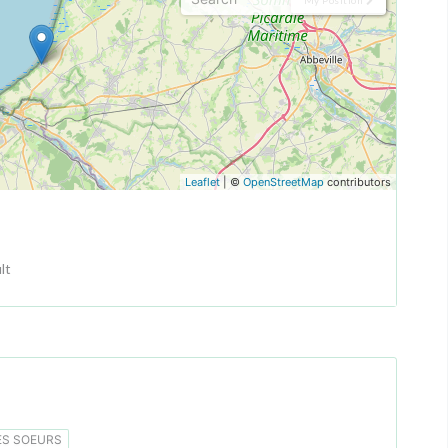
Leaflet
| ©
OpenStreetMap
contributors
lt
S SOEURS