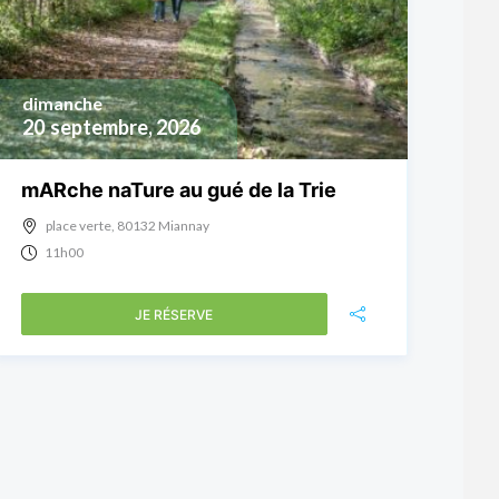
dimanche
20
septembre, 2026
mARche naTure au gué de la Trie
place verte, 80132 Miannay
11h00
JE RÉSERVE