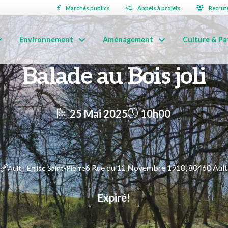
Marchés publics
Appels à projets
Recrut
Environnement
Aménagement
Culture & Pa
Balade au Bois joli
25 Mai 2025
10h00
6 Rue du 11 Novembre 1918, 80460 Ault
Ault | Église Saint-Pierre
Expiré!