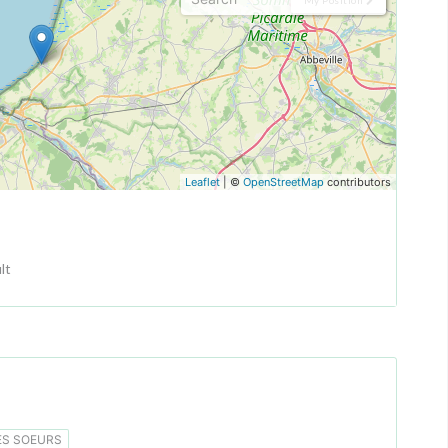
Leaflet
| ©
OpenStreetMap
contributors
lt
S SOEURS