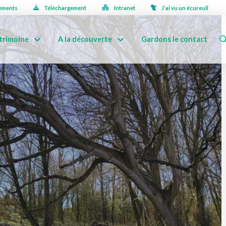
ements
Téléchargement
Intranet
J’ai vu un écureuil
trimoine
A la découverte
Gardons le contact