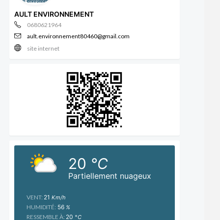
AULT ENVIRONNEMENT
0680621964
ault.environnement80460@gmail.com
site internet
20
°C
Partiellement nuageux
VENT:
21
Km/h
HUMIDITÉ:
56
%
RESSEMBLE À:
20
°C