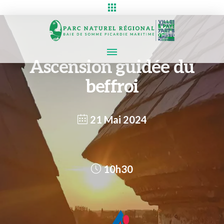
Ascension guidée du
beffroi
21 Mai 2024
10h30