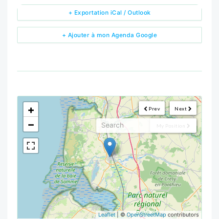
+ Exportation iCal / Outlook
+ Ajouter à mon Agenda Google
<!--
-->
+
Prev
Next
−
My Position
Leaflet
| ©
OpenStreetMap
contributors