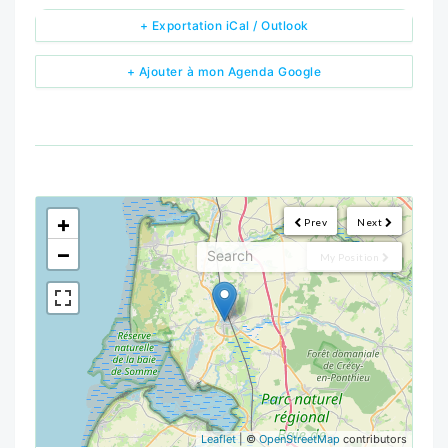
+ Exportation iCal / Outlook
+ Ajouter à mon Agenda Google
<!--
-->
+
Prev
Next
−
My Position
Leaflet
| ©
OpenStreetMap
contributors