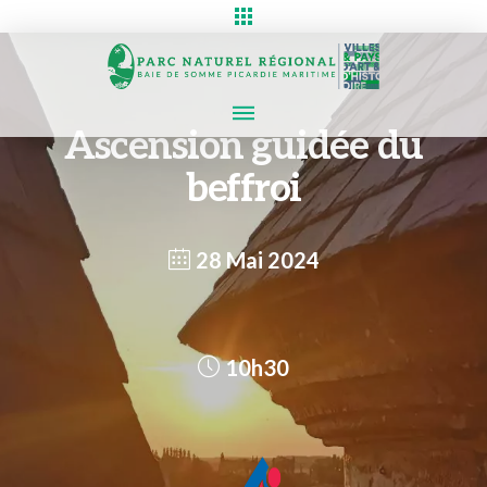
Ascension guidée du
beffroi
28 Mai 2024
10h30