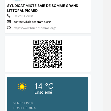
SYNDICAT MIXTE BAIE DE SOMME GRAND
LITTORAL PICARD
03 22 31 79 30
contact@baiedesomme.org
https://www.baiedesomme.org/
14
°C
Ensoleillé
VENT:
17
Km/h
HUMIDITÉ:
94
%