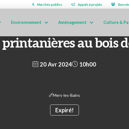
Marchés publics
Appels à projets
Recrut
Environnement
Aménagement
Culture & Pa
printanières au bois 
20 Avr 2024
10h00
Mers-les-Bains
Expiré!