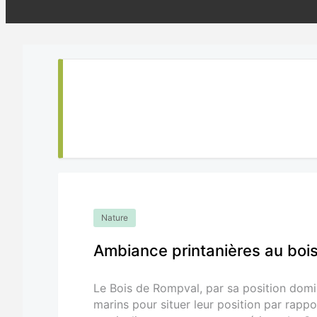
Nature
Ambiance printanières au boi
Le Bois de Rompval, par sa position domi
marins pour situer leur position par rappor