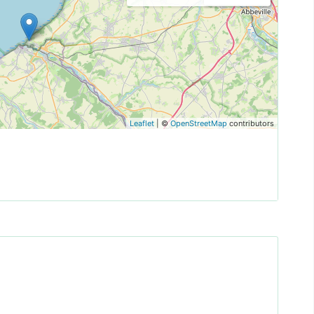
Leaflet
| ©
OpenStreetMap
contributors