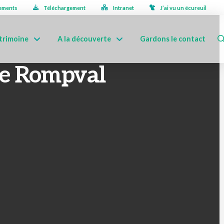
ements
Téléchargement
Intranet
J’ai vu un écureuil
trimoine
A la découverte
Gardons le contact
de Rompval