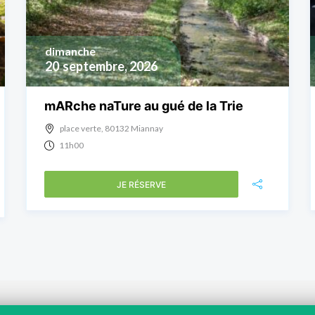
dimanche
20
septembre, 2026
mARche naTure au gué de la Trie
place verte, 80132 Miannay
11h00
JE RÉSERVE