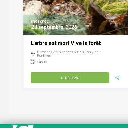
mercredi
23
septembre, 2026
L’arbre est mort Vive la forêt
Hutte des vieux chênes 80150 Crécy-en-
Ponthieu
14h30
JE RÉSERVE