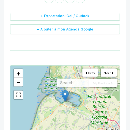
+ Exportation iCal / Outlook
+ Ajouter à mon Agenda Google
<!--
-->
+
Prev
Next
−
My Position