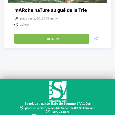
mARche naTure au gué de la Trie
place verte, 80132 Miannay
11h00
JE RÉSERVE
Syndicat mixte Baie de Somme 3 Vallées
place de la Gare, Immeuble Garopôle 80100 Abbeville
03 22 24 40 74