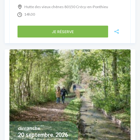
Hutte des vieux chênes 80150 Crécy-en-Ponthieu
14h30
JE RÉSERVE
dimanche
20
septembre, 2026