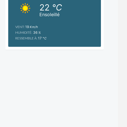
22
°C
Ensoleillé
VENT:
19
Km/h
HUMIDITÉ:
36
%
RESSEMBLE À:
17
°C