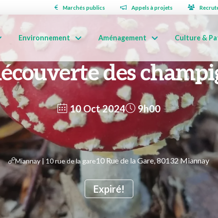
Marchés publics
Appels à projets
Recrut
Environnement
Aménagement
Culture & Pa
découverte des champ
10 Oct 2024
9h00
10 Rue de la Gare, 80132 Miannay
Miannay | 10 rue de la gare
Expiré!