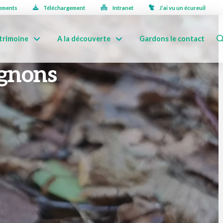
ements
Téléchargement
Intranet
J’ai vu un écureuil
trimoine
A la découverte
Gardons le contact
ignons