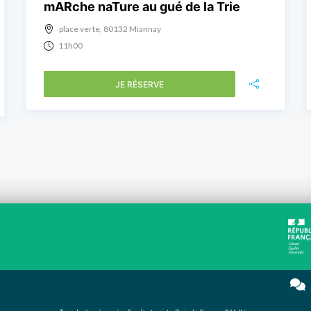
mARche naTure au gué de la Trie
place verte, 80132 Miannay
11h00
JE RÉSERVE