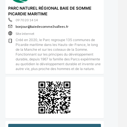
PARC NATUREL RÉGIONAL BAIE DE SOMME
PICARDIE MARITIME
09 70 20 14 14
bonjour@baiedesomme3vallees.fr
Site internet
Créé en 2020, le Parc regroupe 135 communes de
Picardie maritime dans les Hauts-de-France, le long
de la Manche et sur les coteaux de la Somme.
Fonctionnant sur les principes du développement
durable, depuis 1967 la famille des Parcs expérimente
au quotidien le développement durable et invente une
autre vie, plus proche des hommes et de la nature.