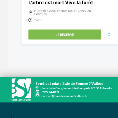
L’arbre est mort Vive la forêt
Hutte des vieux chênes 80150 Crécy-en-
Ponthieu
14h30
JE RÉSERVE
Syndicat mixte Baie de Somme 3 Vallées
place de la Gare, Immeuble Garopôle 80100 Abbeville
03 22 24 40 74
contact@baiedesomme3vallees.fr