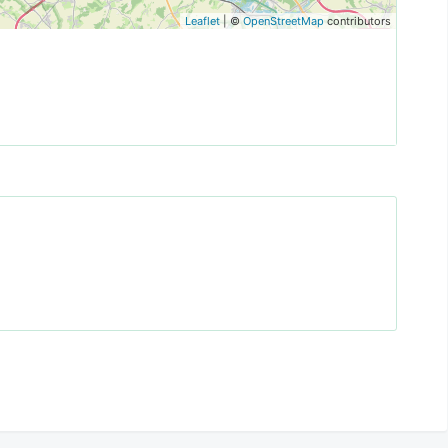
Leaflet
| ©
OpenStreetMap
contributors