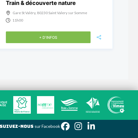
Train & découverte nature
Gare St Valéry, 80230 Saint Valery sur Somme
11h00
+ D'INFOS
Suivez-nous
sur Face