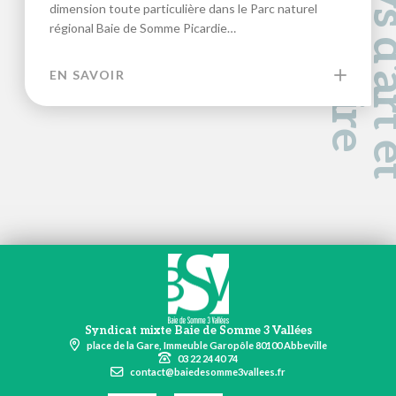
a
d
e
dimension toute particulière dans le Parc naturel
régional Baie de Somme Picardie…
EN SAVOIR
Syndicat mixte Baie de Somme 3 Vallées
place de la Gare, Immeuble Garopôle 80100 Abbeville
03 22 24 40 74
contact@baiedesomme3vallees.fr