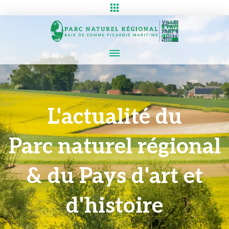
L'actualité du
Parc naturel régional
& du Pays d'art et
d'histoire