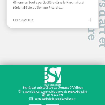
a
d
e
dimension toute particulière dans le Parc naturel
régional Baie de Somme Picardie…
EN SAVOIR
Syndicat mixte Baie de Somme 3 Vallées
place de la Gare, Immeuble Garopôle 80100 Abbeville
03 22 24 40 74
contact@baiedesomme3vallees.fr