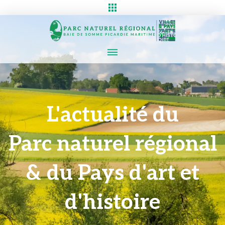
L'actualité du
Parc naturel régional
& du Pays d'art et
d'histoire