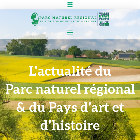
L'actualité du
Parc naturel régional
& du Pays d'art et
d'histoire