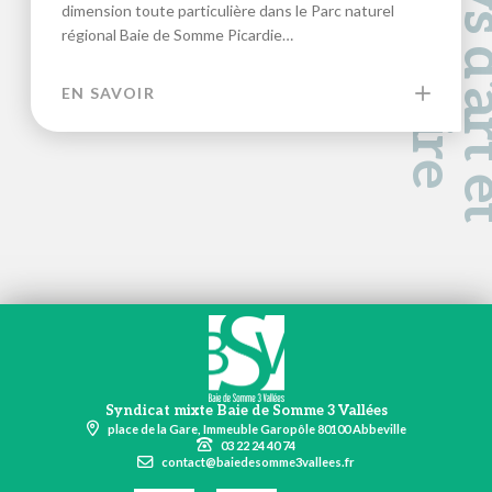
a
d
e
dimension toute particulière dans le Parc naturel
régional Baie de Somme Picardie…
EN SAVOIR
Syndicat mixte Baie de Somme 3 Vallées
place de la Gare, Immeuble Garopôle 80100 Abbeville
03 22 24 40 74
contact@baiedesomme3vallees.fr