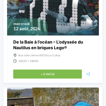
mercredi
12
août, 2026
De la Baie à l’océan – L’odyssée du
Nautilus en briques Lego®
Rue Jules Verne 80550 Le Crotoy
-
10h30
18h00
+ D'INFOS