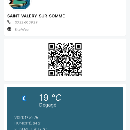
SAINT-VALERY-SUR-SOMME
03 22 60 39 29
Site Web
19
°C
Dégagé
VENT:
17
Km/h
HUMIDITÉ:
64
%
RESSEMBLE À:
17
°C