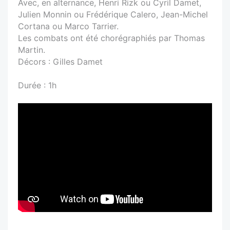
Avec, en alternance, Henri Rizk ou Cyril Damet,
Julien Monnin ou Frédérique Calero, Jean-Michel
Cortana ou Marco Tarrier.
Les combats ont été chorégraphiés par Thomas
Martin.
Décors : Gilles Damet
Durée : 1h