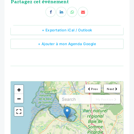
Partagez cet événement
+ Exportation iCal / Outlook
+ Ajouter à mon Agenda Google
<!--
-->
+
Prev
Next
−
My Position