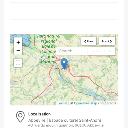
<!--
-->
+
Prev
Next
−
My Position
Leaflet
| ©
OpenStreetMap
contributors
Localisation
Abbeville | Espace culturel Saint-André
48 rue du moulin quignon, 80100 Abbeville