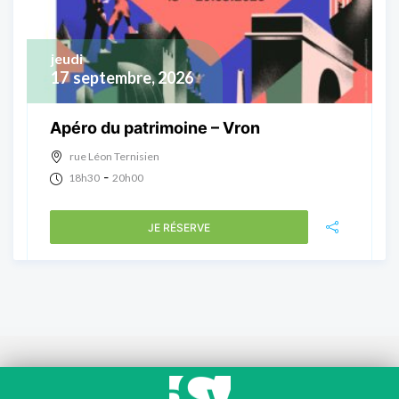
jeudi
17
septembre, 2026
Apéro du patrimoine – Vron
rue Léon Ternisien
-
18h30
20h00
JE RÉSERVE