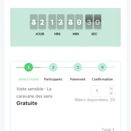
4
4
3
3
2
2
1
1
1
1
1
1
2
2
3
3
4
4
3
3
9
9
0
0
3
2
0
9
2
9
JOUR
HRS
MIN
SEC
1
2
3
4
Select Ticket
Participants
Paiement
Confirmation
Visite sensible : La
caravane des sens
Billets disponibles:
20
Gratuite
Total:
1