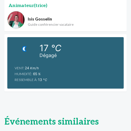
Animateur(trice)
Isis Gosselin
Guide conférencier vacataire
17
°C
Dégagé
VENT:
24
Km/h
HUMIDITÉ:
65
%
RESSEMBLE À:
13
°C
Événements similaires