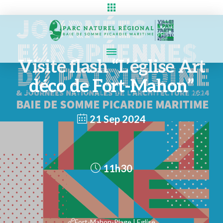
Visite flash “L’église Art
déco de Fort-Mahon”
21 Sep 2024
11h30
Fort-Mahon-Plage | Eglise