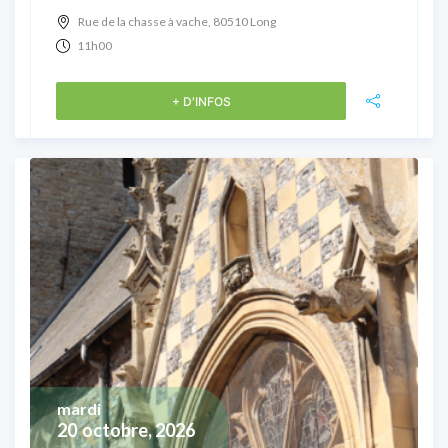
Rue de la chasse à vache, 80510 Long
11h00
+ D'INFOS
mardi
20
octobre, 2026