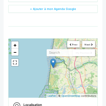
+ Ajouter à mon Agenda Google
<!--
-->
+
Prev
Next
−
My Position
Leaflet
| ©
OpenStreetMap
contributors
Localisation