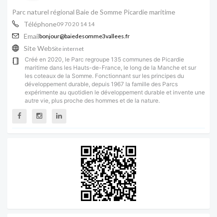
Parc naturel régional Baie de Somme Picardie maritime
Téléphone
09 70 20 14 14
Email
bonjour@baiedesomme3vallees.fr
Site Web
Site internet
Créé en 2020, le Parc regroupe 135 communes de Picardie
maritime dans les Hauts-de-France, le long de la Manche et sur
les coteaux de la Somme. Fonctionnant sur les principes du
développement durable, depuis 1967 la famille des Parcs
expérimente au quotidien le développement durable et invente une
autre vie, plus proche des hommes et de la nature.