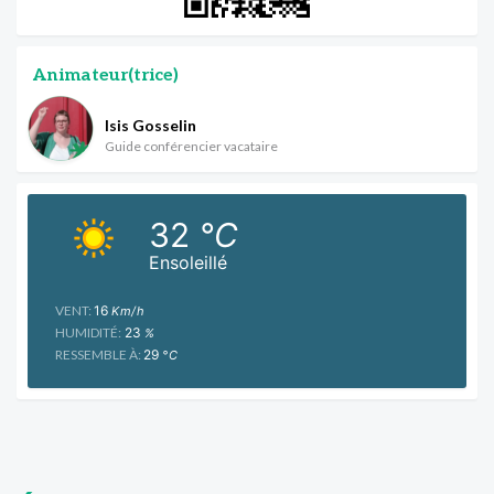
Animateur(trice)
Isis Gosselin
Guide conférencier vacataire
32
°C
Ensoleillé
VENT:
16
Km/h
HUMIDITÉ:
23
%
RESSEMBLE À:
29
°C