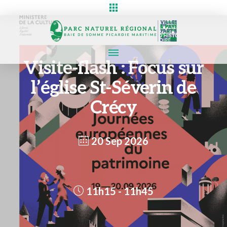
Visite-flash : Focus sur
l’église St-Séverin de
Crécy
20 Sep 2026
11h15 - 11h45