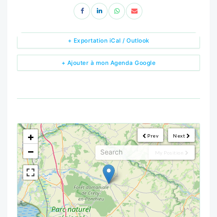
+ Exportation iCal / Outlook
+ Ajouter à mon Agenda Google
<!--
-->
+
Prev
Next
−
My Position