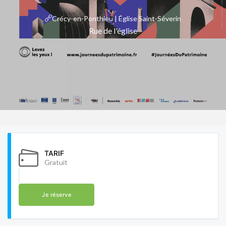
Crécy-en-Ponthieu | Église Saint-Séverin
Rue de l'église
TARIF
Gratuit
Je réserve