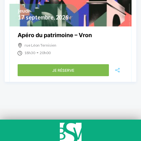
jeudi
17
septembre, 2026
Apéro du patrimoine – Vron
rue Léon Ternisien
-
18h30
20h00
JE RÉSERVE