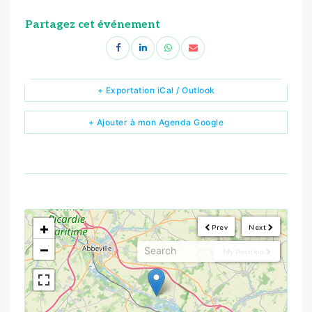
Partagez cet événement
+ Exportation iCal / Outlook
+ Ajouter à mon Agenda Google
<!--
-->
+
Prev
Next
−
My Position