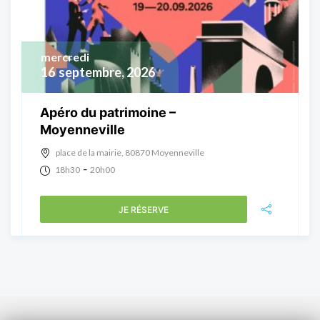
mercredi
16
septembre, 2026
Apéro du patrimoine –
Moyenneville
place de la mairie, 80870 Moyenneville
-
18h30
20h00
JE RÉSERVE