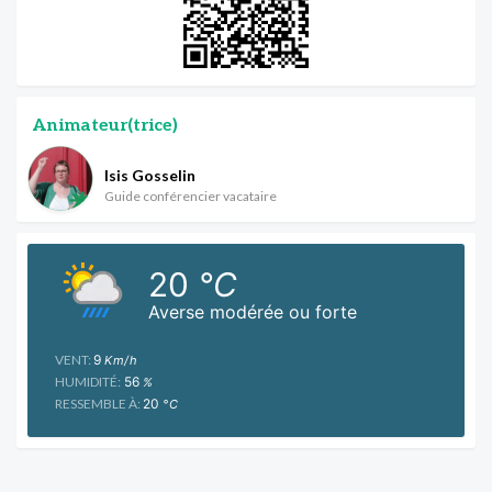
Animateur(trice)
Isis Gosselin
Guide conférencier vacataire
20
°C
Averse modérée ou forte
VENT:
9
Km/h
HUMIDITÉ:
56
%
RESSEMBLE À:
20
°C