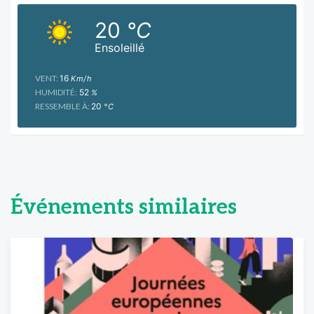
20
°C
Ensoleillé
VENT:
16
Km/h
HUMIDITÉ:
52
%
RESSEMBLE À:
20
°C
Événements similaires