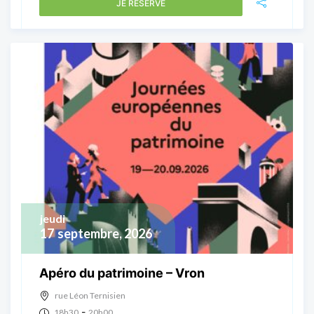
JE RÉSERVE
jeudi
17
septembre, 2026
Apéro du patrimoine – Vron
rue Léon Ternisien
-
18h30
20h00