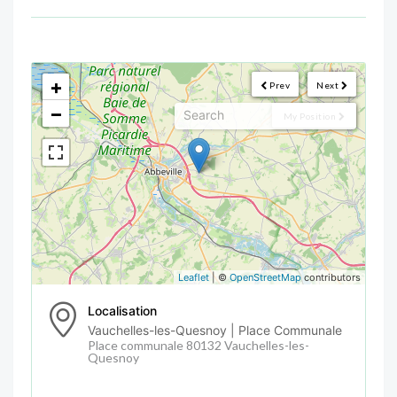
<!--
-->
+
Prev
Next
−
My Position
Leaflet
| ©
OpenStreetMap
contributors
Localisation
Vauchelles-les-Quesnoy | Place Communale
Place communale 80132 Vauchelles-les-
Quesnoy