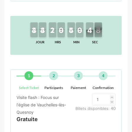
4
4
3
3
4
4
3
3
2
2
1
1
9
9
0
0
4
4
5
5
9
9
0
0
4
4
5
8
7
7
JOUR
HRS
MIN
SEC
1
2
3
4
Select Ticket
Participants
Paiement
Confirmation
Visite flash : Focus sur
l'église de Vauchelles-lès-
Billets disponibles:
40
Quesnoy
Gratuite