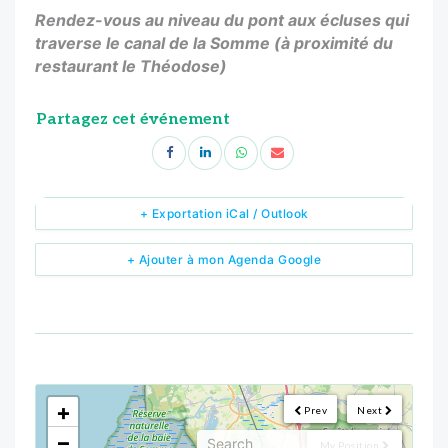
Rendez-vous au niveau du pont aux écluses qui
traverse le canal de la Somme (à proximité du
restaurant le Théodose)
Partagez cet événement
+ Exportation iCal / Outlook
+ Ajouter à mon Agenda Google
<!--
-->
+
Prev
Next
−
My Position