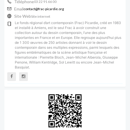
Téléphone
03 22 91 66 00
Email
contact@frac-picardie.org
Site Web
Site internet
Le fonds régional d’art contemporain (Frac) Picardie, créé en 1983
et installé à Amiens, est le seul Frac à avoir construit une
collection autour du dessin contemporain, l’une des plus
importantes en France et en Europe. Elle regroupe aujourd’hui plus
de 1 300 œuvres de 250 artistes donnant à voir le dessin
contemporain dans ses multiples expressions, parmi lesquels des
figures emblématiques de la scène artistique française et
internationale : Pierrette Bloch, Jean-Michel Alberola, Giuseppe
Penone, William Kentridge, Sol Lewitt ou encore Jean-Michel
Basquiat.