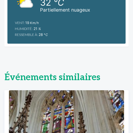
32
°C
Partiellement nuageux
VENT:
19
Km/h
HUMIDITÉ:
21
%
RESSEMBLE À:
28
°C
Événements similaires