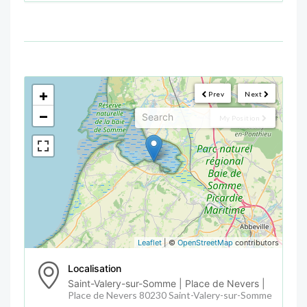
<!--
-->
+
Prev
Next
−
My Position
Leaflet
| ©
OpenStreetMap
contributors
Localisation
Saint-Valery-sur-Somme | Place de Nevers |
Place de Nevers 80230 Saint-Valery-sur-Somme