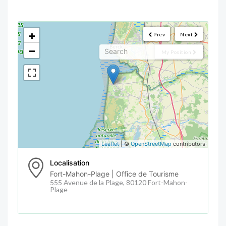
<!--
-->
+
Prev
Next
−
My Position
Leaflet
| ©
OpenStreetMap
contributors
Localisation
Fort-Mahon-Plage | Office de Tourisme
555 Avenue de la Plage, 80120 Fort-Mahon-
Plage