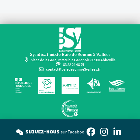
Syndicat mixte Baie de Somme 3 Vallées
place de la Gare, Immeuble Garopôle 80100 Abbeville
03 22 24 40 74
contact@baiedesomme3vallees.fr
Suivez-nous
sur Face