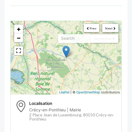
<!--
-->
+
Prev
Next
−
My Position
Leaflet
| ©
OpenStreetMap
contributors
Localisation
Crécy-en-Ponthieu | Mairie
2 Place Jean de Luxembourg, 80150 Crécy-en-
Ponthieu