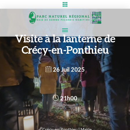
Visite à la lanterne de
Crécy-en-Ponthieu
26 Juil 2025
21h00
Crécy-en-Ponthieu | Mairie