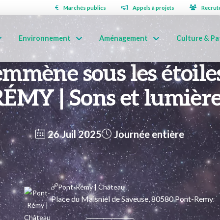
Marchés publics
Appels à projets
Recrut
Environnement
Aménagement
Culture & Pa
’emmène sous les étoil
ÉMY | Sons et lumièr
26 Juil 2025
Journée entière
Pont-Rémy | Château
Place du Maisniel de Saveuse, 80580 Pont-Remy