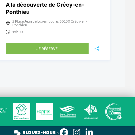
A la découverte de Crécy-en-
Ponthieu
2 Place Jean de Luxembourg, 80150 Crécy-en-
Ponthieu
15h00
JE RÉSERVE
Suivez-nous
s