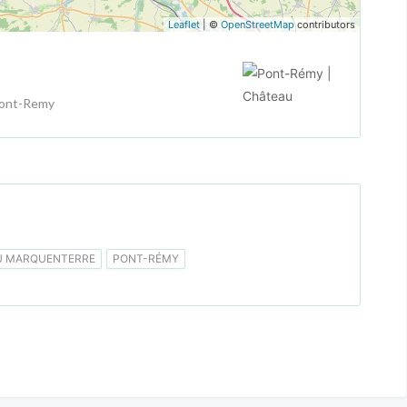
Leaflet
| ©
OpenStreetMap
contributors
Pont-Remy
U MARQUENTERRE
PONT-RÉMY