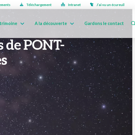
ements
Téléchargement
Intranet
J’ai vu un écureuil
trimoine
A la découverte
Gardons le contact
es de PONT-
es