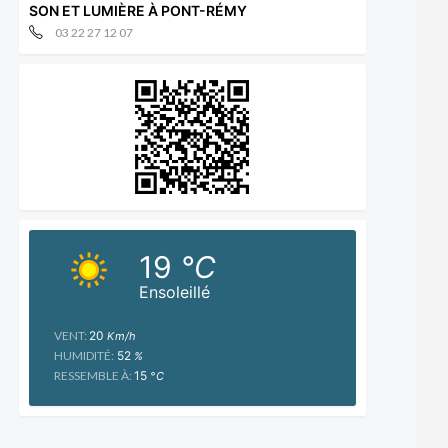
SON ET LUMIÈRE À PONT-RÉMY
03 22 27 12 07
19
°C
Ensoleillé
VENT:
20
Km/h
HUMIDITÉ:
52
%
RESSEMBLE À:
15
°C