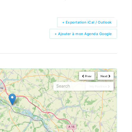
+ Exportation iCal / Outlook
+ Ajouter à mon Agenda Google
Prev
Next
My Position