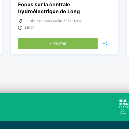
Focus sur la centrale
hydroélectrique de Long
Rue de la chasse à vache, 80510 Long
11h00
+ D'INFOS