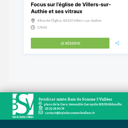
Focus sur l’église de Villers-sur-
Authie et ses vitraux
4 Rue de l'Église, 80120 Villers-sur-Authie
17h00
JE RÉSERVE
Syndicat mixte Baie de Somme 3 Vallées
place de la Gare, Immeuble Garopôle 80100 Abbeville
03 22 24 40 74
contact@baiedesomme3vallees.fr