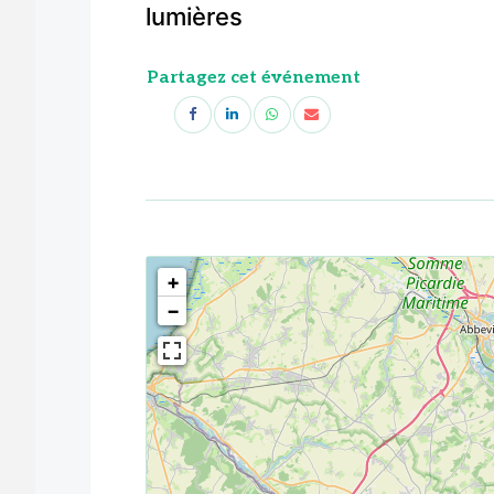
lumières
Partagez cet événement
<!--
-->
+
−