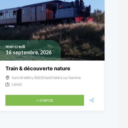
mercredi
16
septembre, 2026
Train & découverte nature
Gare St Valéry, 80230 Saint Valery sur Somme
11h00
+ D'INFOS