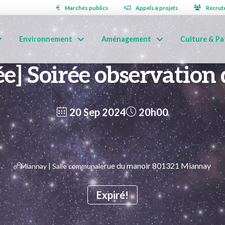
Marchés publics
Appels à projets
Recrut
Environnement
Aménagement
Culture & Pa
ée] Soirée observation 
20 Sep 2024
20h00
rue du manoir 801321 Miannay
Miannay | Salle communale
Expiré!