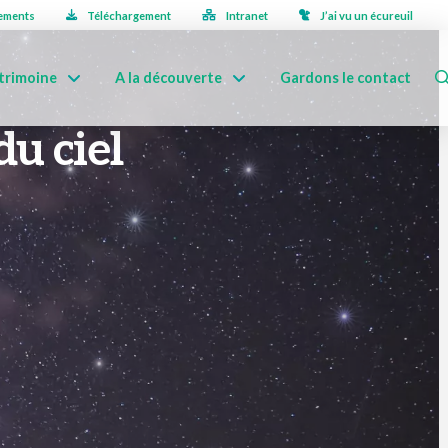
ements
Téléchargement
Intranet
J’ai vu un écureuil
trimoine
A la découverte
Gardons le contact
du ciel