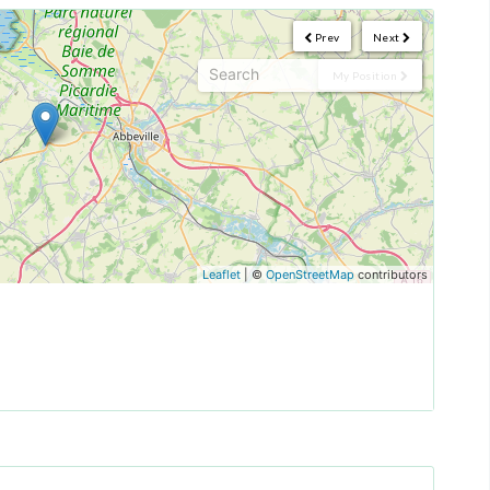
Prev
Next
My Position
Leaflet
| ©
OpenStreetMap
contributors