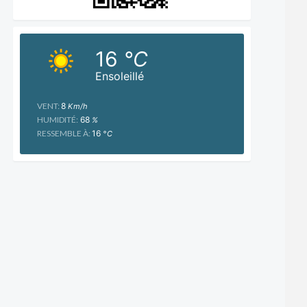
16
°C
Ensoleillé
VENT:
8
Km/h
HUMIDITÉ:
68
%
RESSEMBLE À:
16
°C