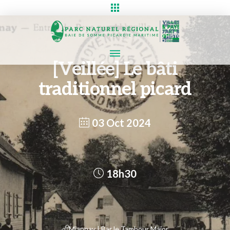
[Veillée] Le bâti
traditionnel picard
03 Oct 2024
18h30
Miannay | Bar le Tambour Major