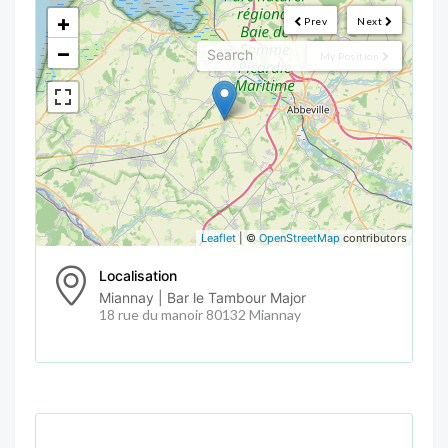
<!--
-->
+
Prev
Next
−
My Position
Leaflet
| ©
OpenStreetMap
contributors
Localisation
Miannay | Bar le Tambour Major
18 rue du manoir 80132 Miannay