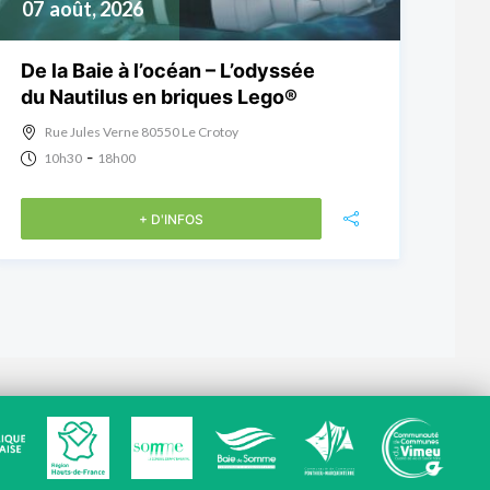
07
août, 2026
De la Baie à l’océan – L’odyssée
du Nautilus en briques Lego®
Rue Jules Verne 80550 Le Crotoy
-
10h30
18h00
+ D'INFOS