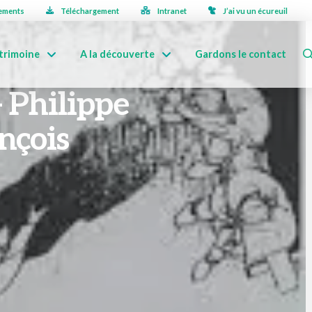
ements
Téléchargement
Intranet
J’ai vu un écureuil
trimoine
A la découverte
Gardons le contact
– Philippe
nçois