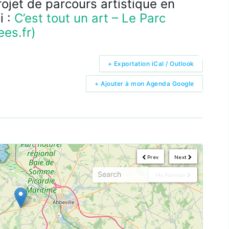
rojet de parcours artistique en
i :
C’est tout un art – Le Parc
es.fr)
+ Exportation iCal / Outlook
+ Ajouter à mon Agenda Google
Prev
Next
My Position