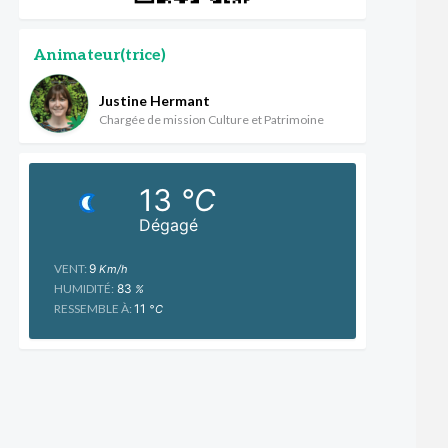
Animateur(trice)
Justine Hermant
Chargée de mission Culture et Patrimoine
13
°C
Dégagé
VENT:
9
Km/h
HUMIDITÉ:
83
%
RESSEMBLE À:
11
°C