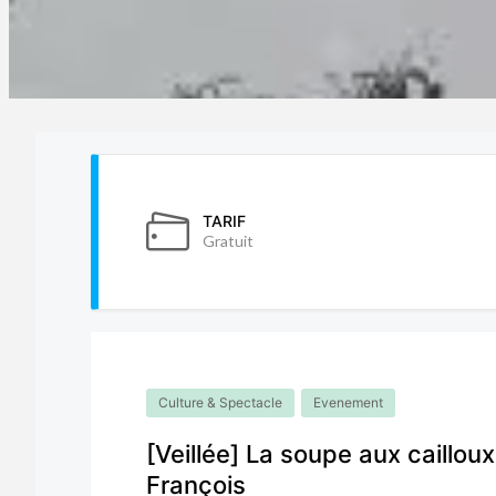
TARIF
Gratuit
Culture & Spectacle
Evenement
[Veillée] La soupe aux caillou
François