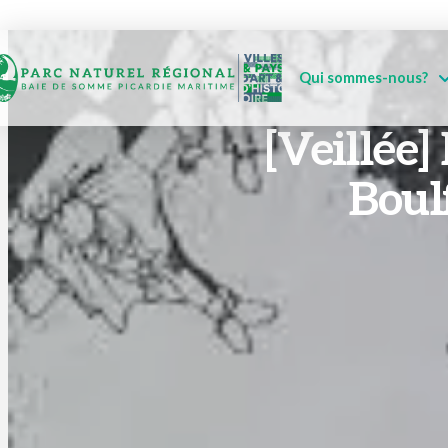
Qui sommes-nous?
[Veillée]
Boul