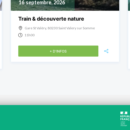
16
septembre, 2026
Train & découverte nature
Gare St Valéry, 80230 Saint Valery sur Somme
11h00
+ D'INFOS