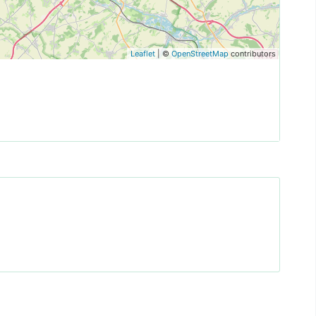
Leaflet
| ©
OpenStreetMap
contributors