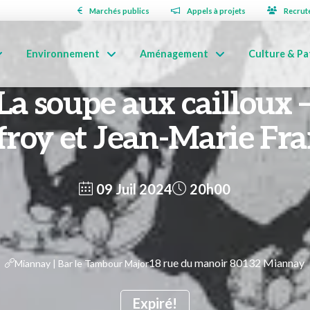
Marchés publics
Appels à projets
Recrut
Environnement
Aménagement
Culture & Pa
 La soupe aux cailloux 
froy et Jean-Marie Fra
09 Juil 2024
20h00
18 rue du manoir 80132 Miannay
Miannay | Bar le Tambour Major
Expiré!