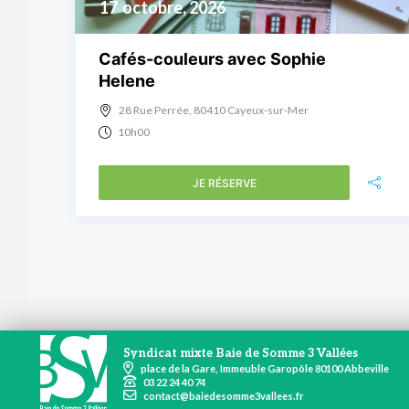
17
octobre, 2026
Cafés-couleurs avec Sophie
Helene
28 Rue Perrée, 80410 Cayeux-sur-Mer
10h00
JE RÉSERVE
Syndicat mixte Baie de Somme 3 Vallées
place de la Gare, Immeuble Garopôle 80100 Abbeville
03 22 24 40 74
contact@baiedesomme3vallees.fr