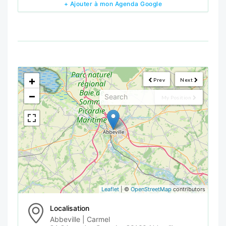
+ Ajouter à mon Agenda Google
<!--
-->
+
Prev
Next
−
My Position
Leaflet
| ©
OpenStreetMap
contributors
Localisation
Abbeville | Carmel