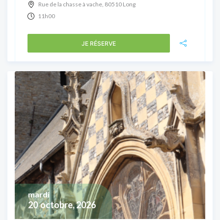
Rue de la chasse à vache, 80510 Long
11h00
JE RÉSERVE
mardi
20
octobre, 2026