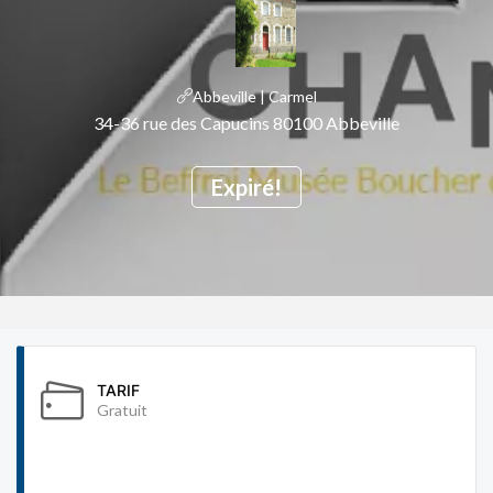
Abbeville | Carmel
34-36 rue des Capucins 80100 Abbeville
Expiré!
TARIF
Gratuit