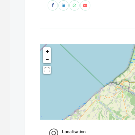
<!--
-->
+
−
Localisation