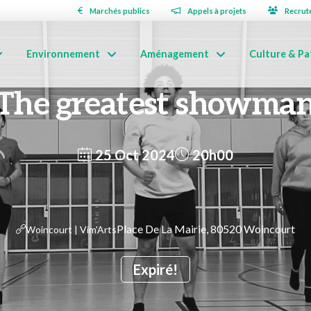
Marchés publics
Appels à projets
Recrut
Environnement
Aménagement
Culture & Pa
The greatest showma
25 Oct 2024
20h00
Place De La Mairie, 80520 Woincourt
Woincourt | Vim'Arts
Expiré!