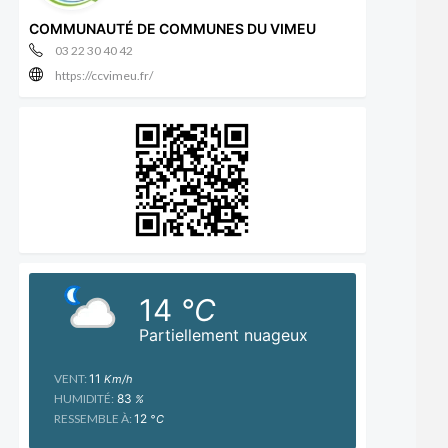
COMMUNAUTÉ DE COMMUNES DU VIMEU
03 22 30 40 42
https://ccvimeu.fr/
14
°C
Partiellement nuageux
VENT:
11
Km/h
HUMIDITÉ:
83
%
RESSEMBLE À:
12
°C