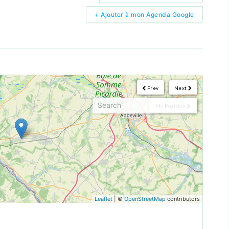
+ Ajouter à mon Agenda Google
Prev
Next
My Position
Leaflet
| ©
OpenStreetMap
contributors