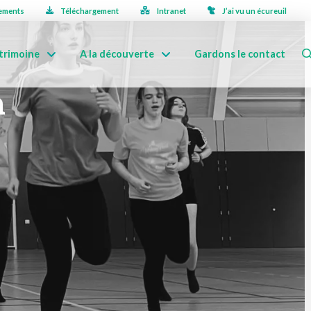
ements
Téléchargement
Intranet
J’ai vu un écureuil
trimoine
A la découverte
Gardons le contact
n