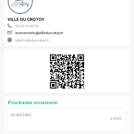
VILLE DU CROTOY
03 22 31 02 98
evenements@villeducrotoy.fr
http://villeducrotoy.fr
Prochaine occurence
30 Juil 2025
21h00 -