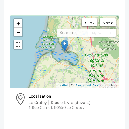
<!--
-->
+
Prev
Next
−
My Position
Leaflet
| ©
OpenStreetMap
contributors
Localisation
Le Crotoy | Studio Livre (devant)
1 Rue Carnot, 80550 Le Crotoy