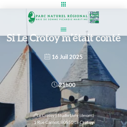
Si Le Crotoy m’était conté
16 Juil 2025
21h00
Le Crotoy | Studio Livre (devant)
1 Rue Carnot, 80550 Le Crotoy