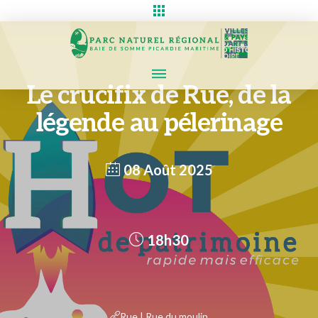
Le crucifix de Rue, de la
légende au pélerinage
08 Août 2025
18h30
Rue | Rue du moulin