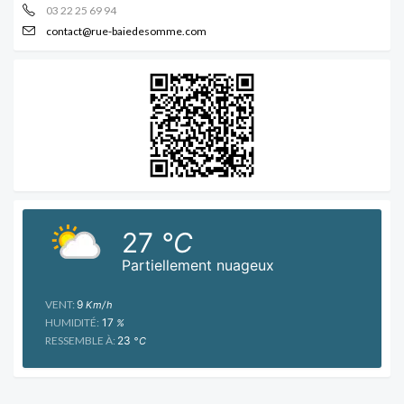
03 22 25 69 94
contact@rue-baiedesomme.com
27
°C
Partiellement nuageux
VENT:
9
Km/h
HUMIDITÉ:
17
%
RESSEMBLE À:
23
°C