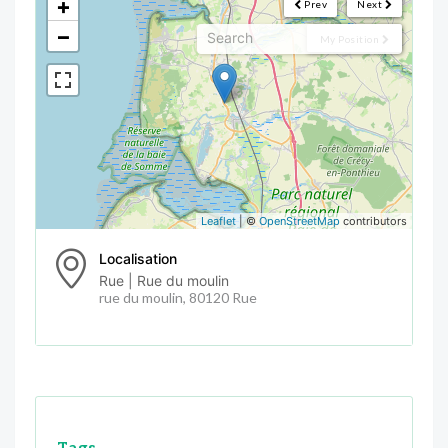
+
Prev
Next
−
My Position
Leaflet
| ©
OpenStreetMap
contributors
Localisation
Rue | Rue du moulin
rue du moulin, 80120 Rue