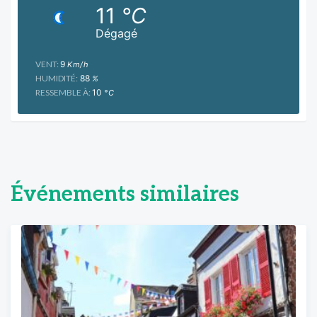
11
°C
Dégagé
VENT:
9
Km/h
HUMIDITÉ:
88
%
RESSEMBLE À:
10
°C
Événements similaires