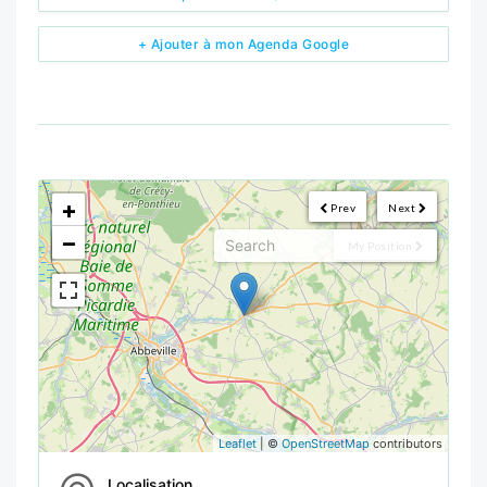
+ Ajouter à mon Agenda Google
<!--
-->
+
Prev
Next
−
My Position
Leaflet
| ©
OpenStreetMap
contributors
Localisation