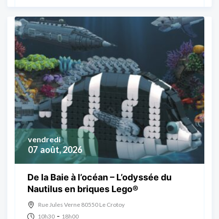
vendredi
07
août, 2026
De la Baie à l’océan – L’odyssée du
Nautilus en briques Lego®
Rue Jules Verne 80550 Le Crotoy
-
10h30
18h00