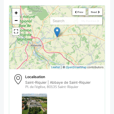
<!--
-->
+
Prev
Next
−
My Position
Leaflet
| ©
OpenStreetMap
contributors
Localisation
Saint-Riquier | Abbaye de Saint-Riquier
Pl. de l'église, 80135 Saint-Riquier