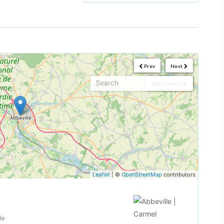
Prev
Next
My Position
Leaflet
| ©
OpenStreetMap
contributors
le