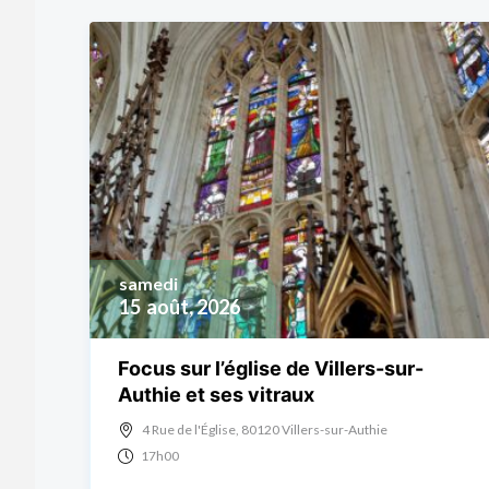
samedi
15
août, 2026
Focus sur l’église de Villers-sur-
Authie et ses vitraux
4 Rue de l'Église, 80120 Villers-sur-Authie
17h00