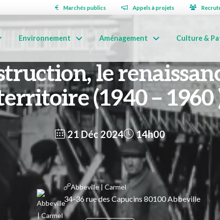
Marchés publics
Appels à projets
Recrut
Environnement
Aménagement
Culture & Pa
truction, le renaissan
territoire (1940 – 1960 
21 Déc 2024
14h00
Abbeville | Carmel
34-36 rue des Capucins 80100 Abbeville