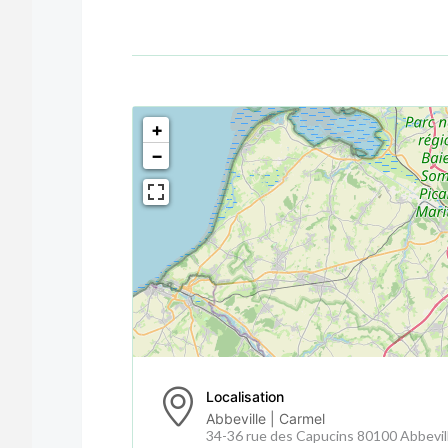
<!--
-->
+
−
Localisation
Abbeville | Carmel
34-36 rue des Capucins 80100 Abbevil