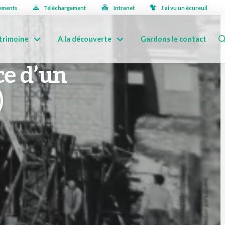
ements
Téléchargement
Intranet
J’ai vu un écureuil
trimoine
A la découverte
Gardons le contact
ce d’un
)