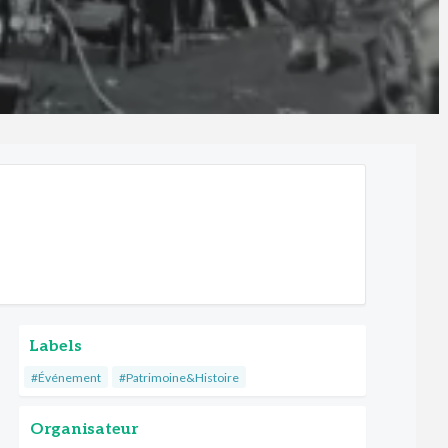
Labels
#Événement
#Patrimoine&Histoire
Organisateur