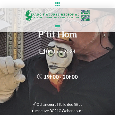
P’tit Hom
04 Juin 2024
19h00 - 20h00
Ochancourt | Salle des fêtes
rue neuve 80210 Ochancourt