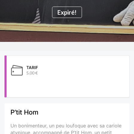
Expiré!
TARIF
5.00 €
P’tit Hom
Un bonimenteur, un peu loufoque avec sa cariole
atypique, accompagné de P’tit Hom, un petit