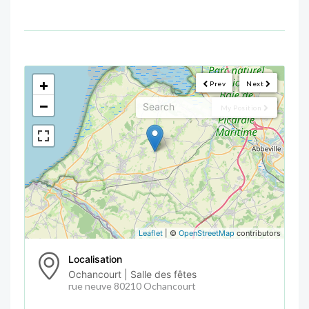
<!--
-->
+
Prev
Next
−
My Position
Leaflet
| ©
OpenStreetMap
contributors
Localisation
Ochancourt | Salle des fêtes
rue neuve 80210 Ochancourt