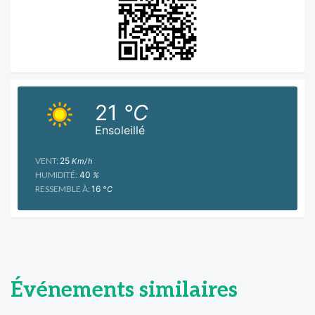
21
°C
Ensoleillé
VENT:
25
Km/h
HUMIDITÉ:
40
%
RESSEMBLE À:
16
°C
Événements similaires