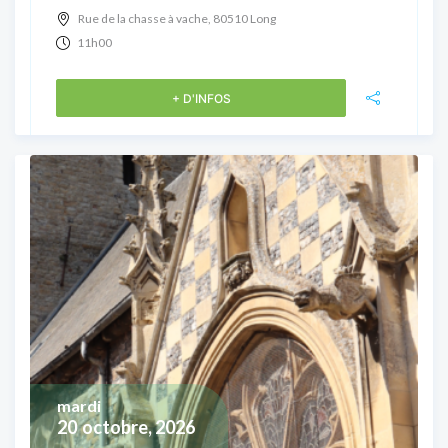
Rue de la chasse à vache, 80510 Long
11h00
+ D'INFOS
mardi
20
octobre, 2026