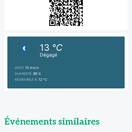
13
°C
Dégagé
VENT:
10
Km/h
HUMIDITÉ:
86
%
RESSEMBLE À:
12
°C
Événements similaires