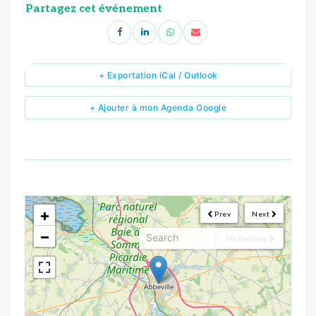
Partagez cet événement
+ Exportation iCal / Outlook
+ Ajouter à mon Agenda Google
<!--
-->
+
Prev
Next
−
My Position