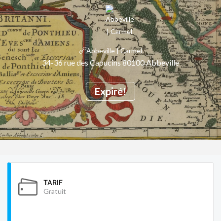
Abbeville | Carmel
34-36 rue des Capucins 80100 Abbeville
Expiré!
TARIF
Gratuit