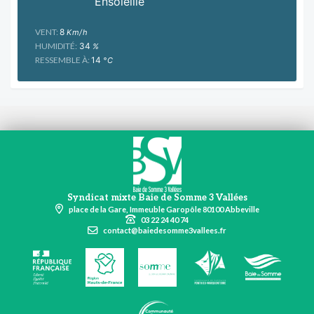
Ensoleillé
VENT:
8
Km/h
HUMIDITÉ:
34
%
RESSEMBLE À:
14
°C
Syndicat mixte Baie de Somme 3 Vallées
place de la Gare, Immeuble Garopôle 80100 Abbeville
03 22 24 40 74
contact@baiedesomme3vallees.fr