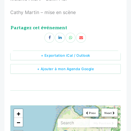
Cathy Martin – mise en scène
Partagez cet événement
+ Exportation iCal / Outlook
+ Ajouter à mon Agenda Google
<!--
-->
+
Prev
Next
−
My Position