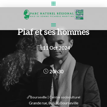
Piaf et ses hommes
11 Oct 2024
20h30
Bourseville | Centre socioculturel
Grande rue, 80130 Bourseville