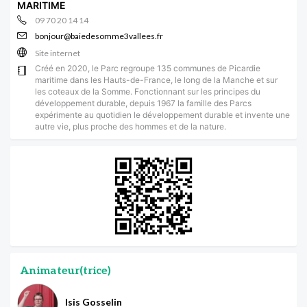
MARITIME
09 70 20 14 14
bonjour@baiedesomme3vallees.fr
Site internet
Créé en 2020, le Parc regroupe 135 communes de Picardie
maritime dans les Hauts-de-France, le long de la Manche et sur
les coteaux de la Somme. Fonctionnant sur les principes du
développement durable, depuis 1967 la famille des Parcs
expérimente au quotidien le développement durable et invente une
autre vie, plus proche des hommes et de la nature.
Animateur(trice)
Isis Gosselin