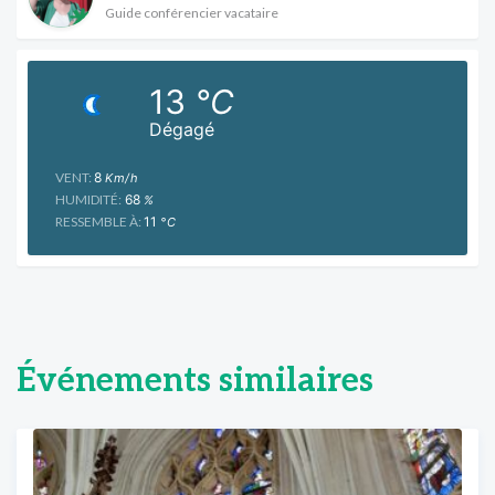
Guide conférencier vacataire
13
°C
Dégagé
VENT:
8
Km/h
HUMIDITÉ:
68
%
RESSEMBLE À:
11
°C
Événements similaires