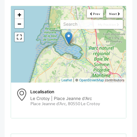
<!--
-->
+
Prev
Next
−
My Position
Leaflet
| ©
OpenStreetMap
contributors
Localisation
Le Crotoy | Place Jeanne d'Arc
Place Jeanne d'Arc, 80550 Le Crotoy