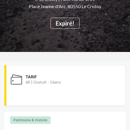
Place Jeanne d'Arc, 80550 Le Crotoy
Expiré!
TARIF
6€ | Gratuit - 16ans
Patrimoine & Histoire