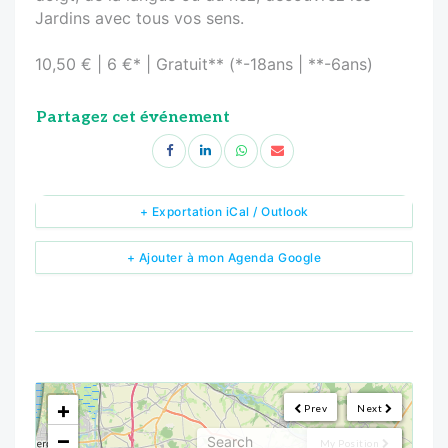
Jardins avec tous vos sens.
10,50 € | 6 €* | Gratuit** (*-18ans | **-6ans)
Partagez cet événement
+ Exportation iCal / Outlook
+ Ajouter à mon Agenda Google
<!--
-->
+
Prev
Next
−
My Position