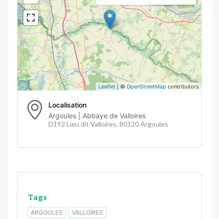
Leaflet
| ©
OpenStreetMap
contributors
Localisation
Argoules | Abbaye de Valloires
D192 Lieu dit Valloires, 80120 Argoules
Tags
ARGOULES
VALLOIRES